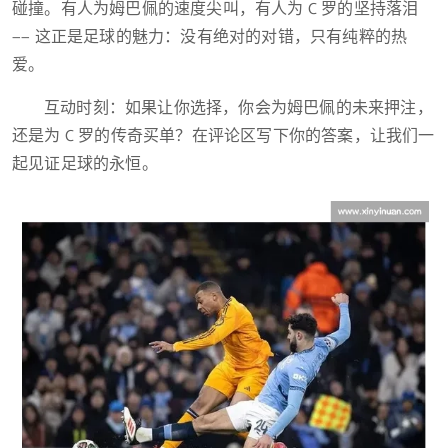
碰撞。有人为姆巴佩的速度尖叫，有人为 C 罗的坚持落泪
—— 这正是足球的魅力：没有绝对的对错，只有纯粹的热
爱。
互动时刻：如果让你选择，你会为姆巴佩的未来押注，
还是为 C 罗的传奇买单？在评论区写下你的答案，让我们一
起见证足球的永恒。