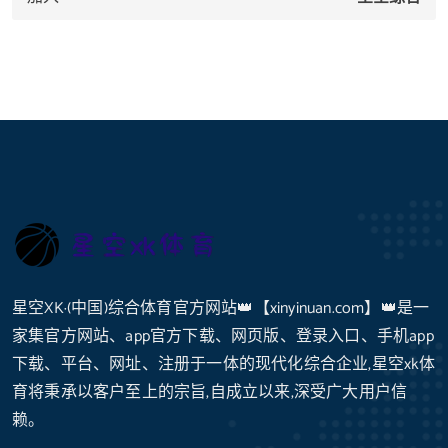
星空XK·(中国)综合体育官方网站👑【xinyinuan.com】👑是一
家集官方网站、app官方下载、网页版、登录入口、手机app
下载、平台、网址、注册于一体的现代化综合企业,星空xk体
育将秉承以客户至上的宗旨,自成立以来,深受广大用户信
赖。