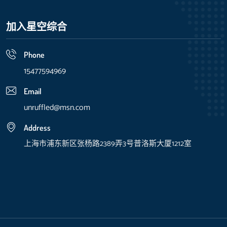
加入
星空综合
Phone
15477594969
Email
unruffled@msn.com
Address
上海市浦东新区张杨路2389弄3号普洛斯大厦1212室