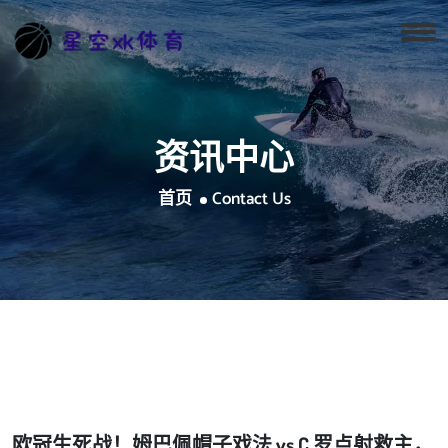
资讯中心
首页
Contact Us
欧冠生死战！姆巴佩帽子戏法 vs C 罗点射救主，