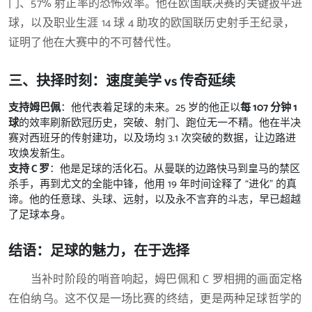
门、57% 射正率的恐怖效率。他在欧国联决赛的关键扳平进
球，以及职业生涯 14 球 4 助攻的欧国联历史射手王纪录，
证明了他在大赛中的不可替代性。
三、抉择时刻：速度美学 vs 传奇延续
支持姆巴佩
：他代表着足球的未来。25 岁的他正以
每 107 分钟 1
球
的效率刷新欧冠历史，突破、射门、跑位无一不精。他在半决
赛对西班牙的传射建功，以及场均 3.1 次突破的数据，让边路进
攻焕发新生。
支持 C 罗
：他是足球的活化石。从曼联的边路快马到皇马的禁区
杀手，再到尤文的全能中锋，他用 19 年时间诠释了 “进化” 的真
谛。他的任意球、头球、远射，以及永不言弃的斗志，早已超越
了足球本身。
结语：足球的魅力，在于选择
当补时阶段的哨音响起，姆巴佩和 C 罗相拥的画面定格
在伯纳乌。这不仅是一场比赛的终结，更是两种足球哲学的